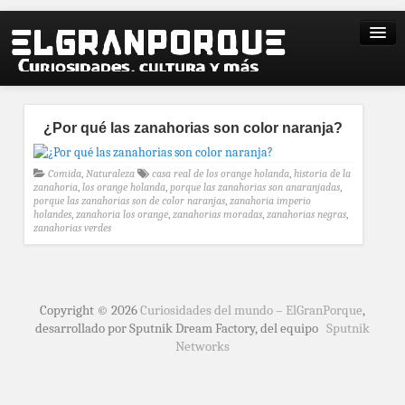
¿Por qué las zanahorias son color naranja?
Comida
,
Naturaleza
casa real de los orange holanda
,
historia de la
zanahoria
,
los orange holanda
,
porque las zanahorias son anaranjadas
,
porque las zanahorias son de color naranjas
,
zanahoria imperio
holandes
,
zanahoria los orange
,
zanahorias moradas
,
zanahorias negras
,
zanahorias verdes
Copyright © 2026
Curiosidades del mundo – ElGranPorque
,
desarrollado por Sputnik Dream Factory, del equipo
Sputnik
Networks